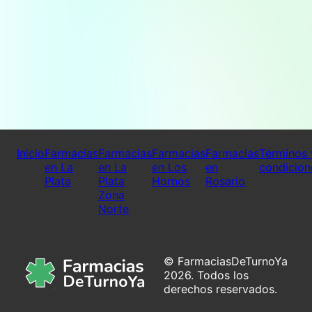
Inicio
Farmacias
Farmacias
Farmacias
Farmacias
Términos 
en La
en La
en Los
en
condicion
Plata
Plata
Hornos
Rosario
Zona
Norte
© FarmaciasDeTurnoYa
2026. Todos los
derechos reservados.