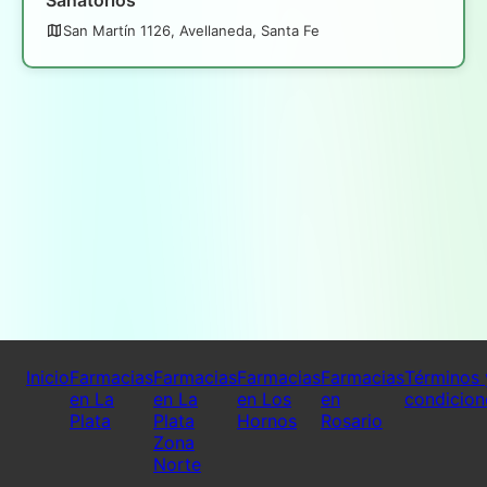
San Martín 1126, Avellaneda, Santa Fe
Inicio
Farmacias
Farmacias
Farmacias
Farmacias
Términos 
en La
en La
en Los
en
condicion
Plata
Plata
Hornos
Rosario
Zona
Norte