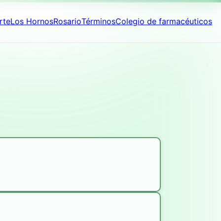
rte
Los Hornos
Rosario
Términos
Colegio de farmacéuticos