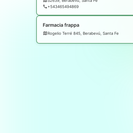
S2639, Berabevú, Santa Fe
+543465494869
Farmacia frappa
Rogelio Terré 845, Berabevú, Santa Fe