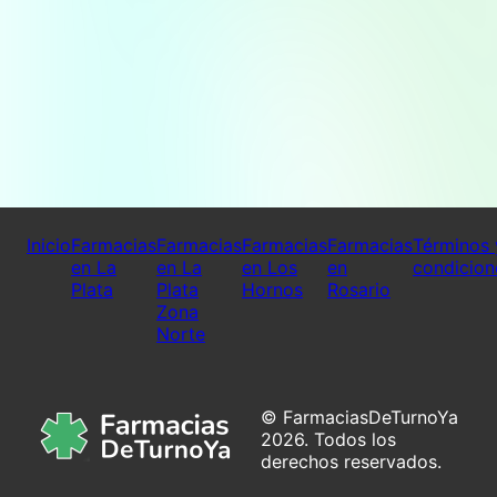
Inicio
Farmacias
Farmacias
Farmacias
Farmacias
Términos 
en La
en La
en Los
en
condicion
Plata
Plata
Hornos
Rosario
Zona
Norte
© FarmaciasDeTurnoYa
2026. Todos los
derechos reservados.