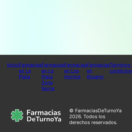
Inicio
Farmacias
Farmacias
Farmacias
Farmacias
Términos 
en La
en La
en Los
en
condicion
Plata
Plata
Hornos
Rosario
Zona
Norte
© FarmaciasDeTurnoYa
2026. Todos los
derechos reservados.