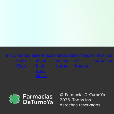
Inicio
Farmacias
Farmacias
Farmacias
Farmacias
Términos 
en La
en La
en Los
en
condicion
Plata
Plata
Hornos
Rosario
Zona
Norte
© FarmaciasDeTurnoYa
2026. Todos los
derechos reservados.