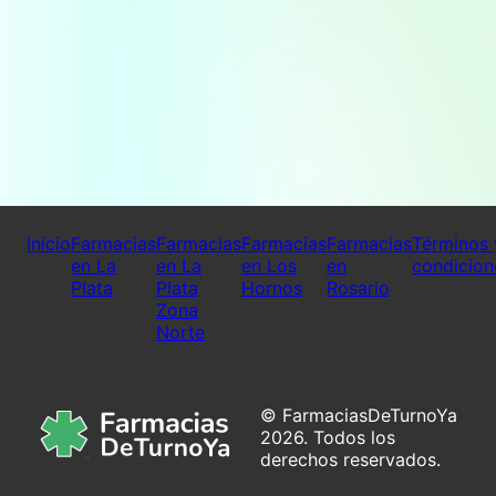
Inicio
Farmacias
Farmacias
Farmacias
Farmacias
Términos 
en La
en La
en Los
en
condicion
Plata
Plata
Hornos
Rosario
Zona
Norte
© FarmaciasDeTurnoYa
2026. Todos los
derechos reservados.