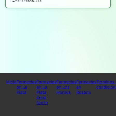
+543468481235
Inicio
Farmacias
Farmacias
Farmacias
Farmacias
Términos 
en La
en La
en Los
en
condicion
Plata
Plata
Hornos
Rosario
Zona
Norte