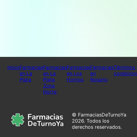
Inicio
Farmacias
Farmacias
Farmacias
Farmacias
Términos 
en La
en La
en Los
en
condicion
Plata
Plata
Hornos
Rosario
Zona
Norte
© FarmaciasDeTurnoYa
2026. Todos los
derechos reservados.