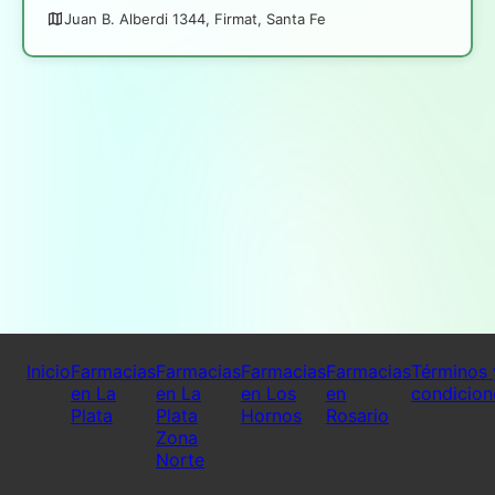
Juan B. Alberdi 1344, Firmat, Santa Fe
Inicio
Farmacias
Farmacias
Farmacias
Farmacias
Términos 
en La
en La
en Los
en
condicion
Plata
Plata
Hornos
Rosario
Zona
Norte