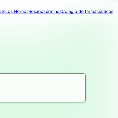
rte
Los Hornos
Rosario
Términos
Colegio de farmacéuticos