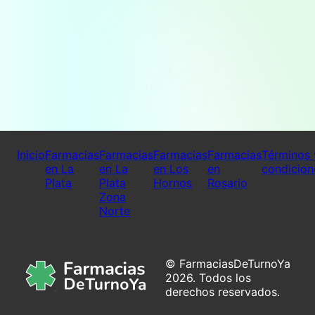
Inicio
Farmacias
Farmacias
Farmacias
Farmacias
Términos 
en La
en La
en Los
en
condicion
Plata
Plata
Hornos
Rosario
Zona
Norte
© FarmaciasDeTurnoYa
2026. Todos los
derechos reservados.