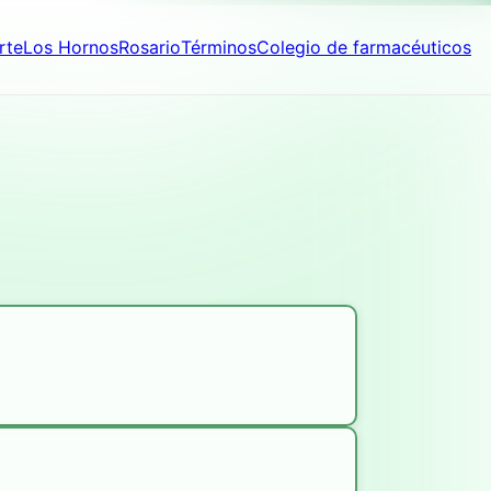
rte
Los Hornos
Rosario
Términos
Colegio de farmacéuticos