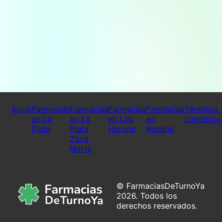
Inicio
Farmacias
Farmacias
Farmacias
Farmacias
Términos 
en La
en La
en Los
en
condicion
Plata
Plata
Hornos
Rosario
Zona
Norte
© FarmaciasDeTurnoYa
2026. Todos los
derechos reservados.