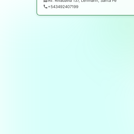
Av. Rivadavia 137, Lehmann, Santa Fe
+543492407199