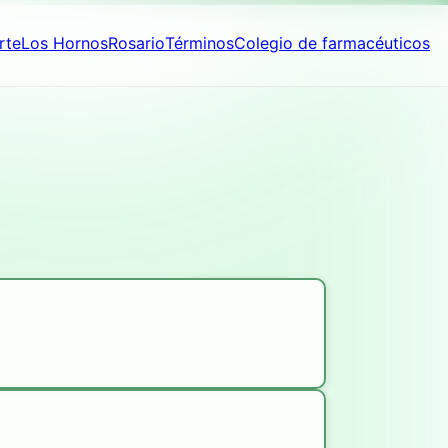
rte
Los Hornos
Rosario
Términos
Colegio de farmacéuticos