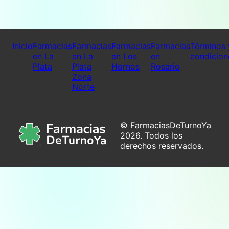
Inicio
Farmacias
Farmacias
Farmacias
Farmacias
Términos 
en La
en La
en Los
en
condicion
Plata
Plata
Hornos
Rosario
Zona
Norte
© FarmaciasDeTurnoYa
2026. Todos los
derechos reservados.