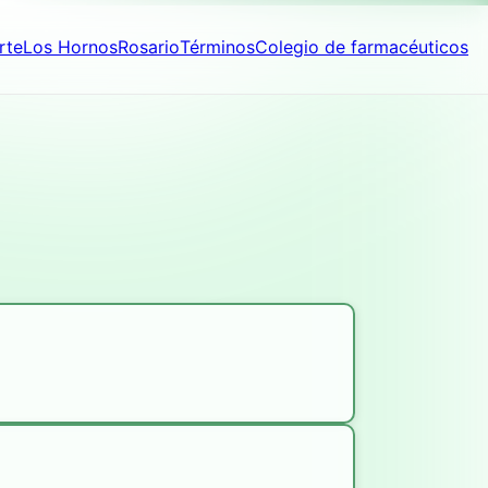
rte
Los Hornos
Rosario
Términos
Colegio de farmacéuticos