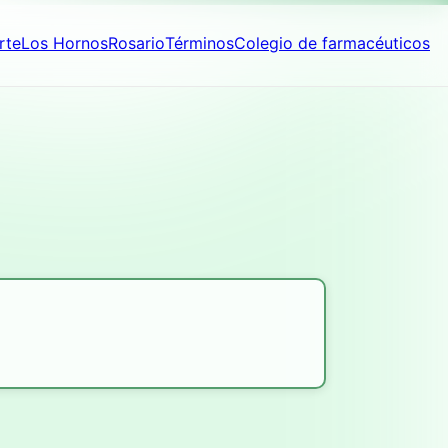
rte
Los Hornos
Rosario
Términos
Colegio de farmacéuticos