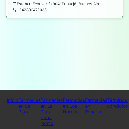
Esteban Echeverría 904, Pehuajó, Buenos Aires
+542396475036
Inicio
Farmacias
Farmacias
Farmacias
Farmacias
Términos 
en La
en La
en Los
en
condicion
Plata
Plata
Hornos
Rosario
Zona
Norte