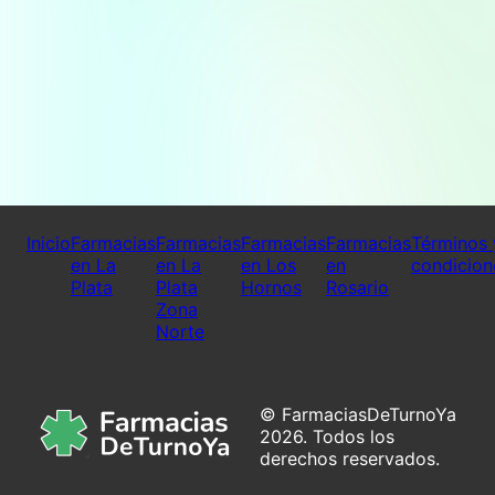
Inicio
Farmacias
Farmacias
Farmacias
Farmacias
Términos 
en La
en La
en Los
en
condicion
Plata
Plata
Hornos
Rosario
Zona
Norte
© FarmaciasDeTurnoYa
2026. Todos los
derechos reservados.