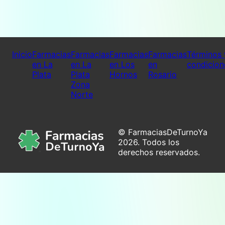
Inicio
Farmacias
Farmacias
Farmacias
Farmacias
Términos 
en La
en La
en Los
en
condicion
Plata
Plata
Hornos
Rosario
Zona
Norte
© FarmaciasDeTurnoYa
2026. Todos los
derechos reservados.