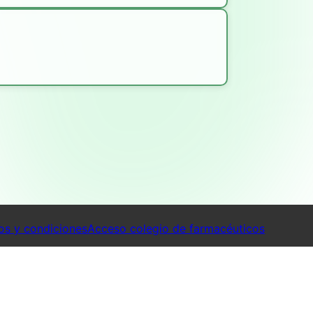
os y condiciones
Acceso colegio de farmacéuticos
maciasDeTurnoYa 2026. Todos los derechos reservados.