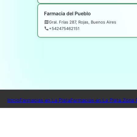
Farmacia del Pueblo
Gral. Frías 287, Rojas, Buenos Aires
+542475462151
Inicio
Farmacias en La Plata
Farmacias en La Plata Zona 