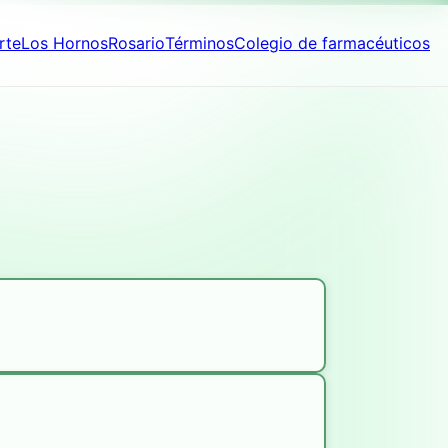
rte
Los Hornos
Rosario
Términos
Colegio de farmacéuticos