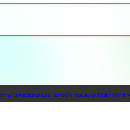
Norte
Farmacias en Los Hornos
Farmacias en Rosario
Términ
© Far