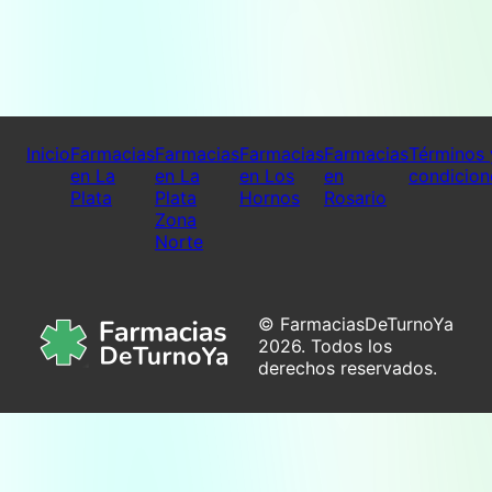
Inicio
Farmacias
Farmacias
Farmacias
Farmacias
Términos 
en La
en La
en Los
en
condicion
Plata
Plata
Hornos
Rosario
Zona
Norte
© FarmaciasDeTurnoYa
2026. Todos los
derechos reservados.